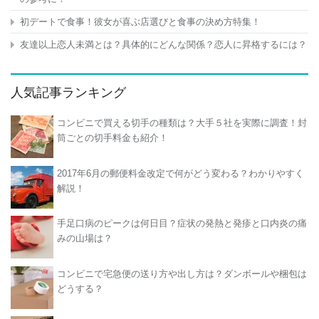
初デートで食事！彼女が喜ぶ店選びと食事の決め方特集！
友達以上恋人未満とは？具体的にどんな関係？恋人に昇格するには？
人気記事ランキング
コンビニで買える切手の種類は？大手５社を実際に調査！封
筒ごとの切手料金も紹介！
2017年6月の郵便料金改定で何がどう変わる？わかりやすく
解説！
手足口病のピークは何日目？症状の発熱と発疹と口内炎の痛
みの山場は？
コンビニで宅急便の送り方や出し方は？ダンボールや梱包は
どうする？