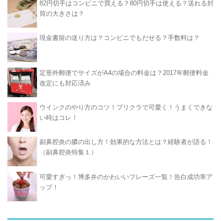
82円切手はコンビニで買える？80円切手は使える？送れる封
筒の大きさは？
現金書留の送り方は？コンビニでもだせる？手数料は？
定形外郵便でサイズがA4の場合の料金は？2017年郵便料金
改定にも対応済み
ウインクのやり方のコツ！プリクラで可愛く！うまくできな
い時はコレ！
副鼻腔炎の膿の出し方！効果的な方法とは？経験者が語る！
（副鼻腔炎特集１）
可愛すぎっ！博多弁のかわいいフレーズ一覧！告白成功率ア
ップ！